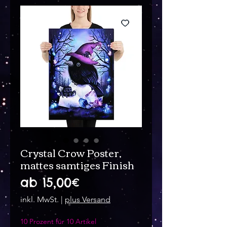
Crystal Crow Poster,
mattes samtiges Finish
Sale-
ab
15,00€
Preis
inkl. MwSt.
|
plus Versand
10 Prozent für 10 Artikel