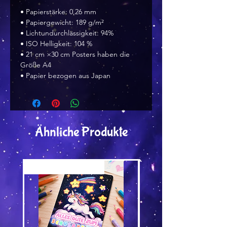
• Papierstärke: 0,26 mm
• Papiergewicht: 189 g/m²
• Lichtundurchlässigkeit: 94%
• ISO Helligkeit: 104 %
• 21 cm ×30 cm Posters haben die 
Größe A4
• Papier bezogen aus Japan 
Ähnliche Produkte
Versand by Tiny Tami
Versand by Tiny Tami