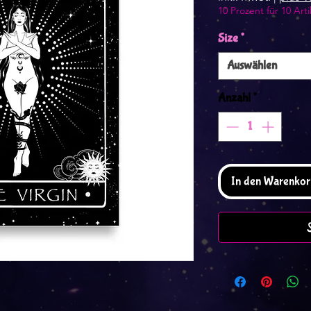
10 Prozent für 10 Arti
Size
*
Auswählen
Anzahl
*
In den Warenkor