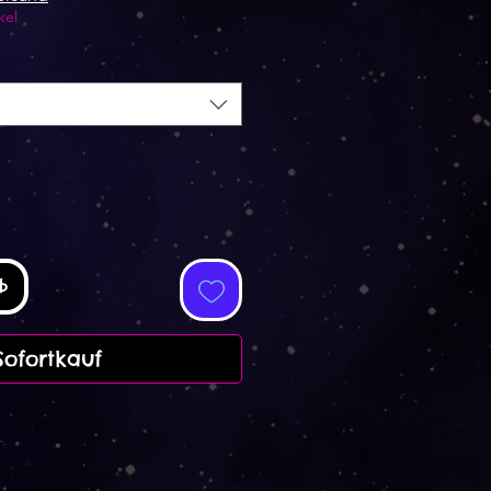
kel
b
Sofortkauf