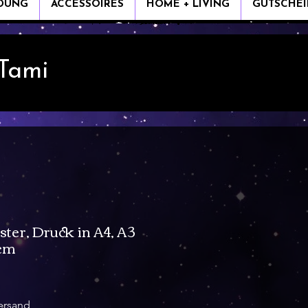
IDUNG
ACCESSOIRES
HOME + LIVING
GUTSCHEI
 Tami
ster, Druck in A4, A3
 cm
ale-
reis
ersand