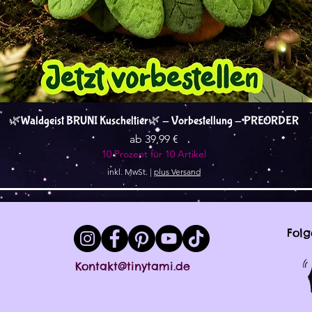
Schnellansicht
🌿Waldgeist BRUNI Kuscheltier🌿 - Vorbestellung - PREORDER
Sale-Preis
ab
39,99 €
10 Prozent für 10 Artikel
inkl. MwSt.
|
plus Versand
Folg
Kontakt@tinytami.de