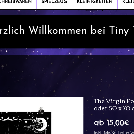
CHREIBWAREN
SPIELZEUG
KLEINIGKEITEN
KLE
rzlich Willkommen bei Tiny
The Virgin Po
oder 50 x 70
S
ab
15,00€
P
inkl. MwSt.
|
plus V