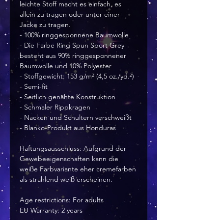
leichte Stoff macht es einfach, es 
allein zu tragen oder unter einer 
Jacke zu tragen.
- 100% ringgesponnene Baumwolle
- Die Farbe Ring Spun Sport Grey 
besteht aus 90% ringgesponnener 
Baumwolle und 10% Polyester
- Stoffgewicht: 153 g/m² (4,5 oz./yd.²)
- Semi-fit
- Seitlich genähte Konstruktion
- Schmaler Rippkragen
- Nacken und Schultern verschweißt
- Blanko-Produkt aus Honduras
Haftungsausschluss: Aufgrund der 
Gewebeeigenschaften kann die 
weiße Farbvariante eher cremefarben 
als strahlend weiß erscheinen.
Age restrictions: For adults
EU Warranty: 2 years