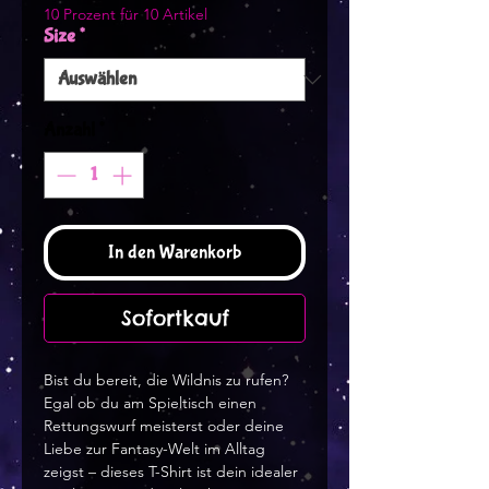
10 Prozent für 10 Artikel
Size
*
Anzahl
*
In den Warenkorb
Sofortkauf
Bist du bereit, die Wildnis zu rufen?
Egal ob du am Spieltisch einen
Rettungswurf meisterst oder deine
Liebe zur Fantasy-Welt im Alltag
zeigst – dieses T-Shirt ist dein idealer