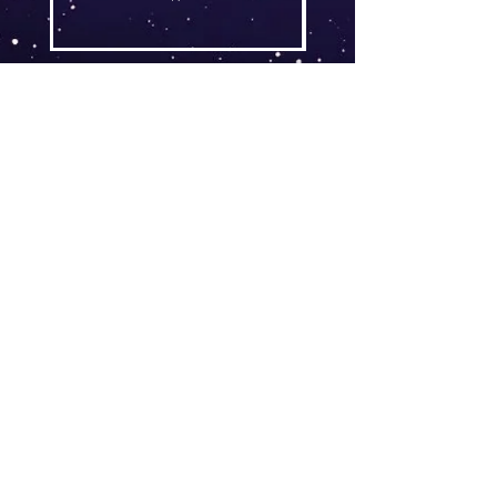
AGB
Follow
Widerrufsrecht
me !
Datenschutz
Impressum
Versand
FAQ
kontakt@tinytami.de