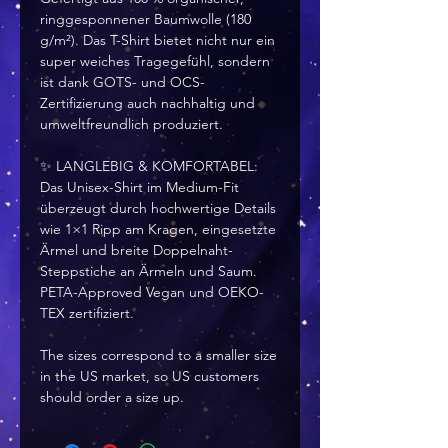
ringgesponnener Baumwolle (180
g/m²). Das T-Shirt bietet nicht nur ein
super weiches Tragegefühl, sondern
ist dank GOTS- und OCS-
Zertifizierung auch nachhaltig und
umweltfreundlich produziert.
✨ LANGLEBIG & KOMFORTABEL:
Das Unisex-Shirt im Medium-Fit
überzeugt durch hochwertige Details
wie 1×1 Ripp am Kragen, eingesetzte
Ärmel und breite Doppelnaht-
Steppstiche an Ärmeln und Saum.
PETA-Approved Vegan und OEKO-
TEX zertifiziert.
The sizes correspond to a smaller size
in the US market, so US customers
should order a size up.