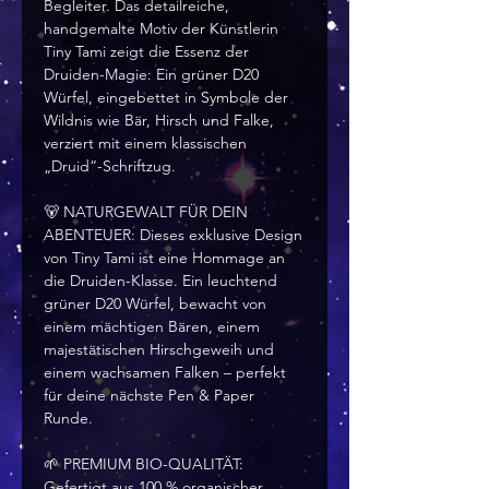
Begleiter. Das detailreiche,
handgemalte Motiv der Künstlerin
Tiny Tami zeigt die Essenz der
Druiden-Magie: Ein grüner D20
Würfel, eingebettet in Symbole der
Wildnis wie Bär, Hirsch und Falke,
verziert mit einem klassischen
„Druid“-Schriftzug.
🐻 NATURGEWALT FÜR DEIN
ABENTEUER: Dieses exklusive Design
von Tiny Tami ist eine Hommage an
die Druiden-Klasse. Ein leuchtend
grüner D20 Würfel, bewacht von
einem mächtigen Bären, einem
majestätischen Hirschgeweih und
einem wachsamen Falken – perfekt
für deine nächste Pen & Paper
Runde.
🌱 PREMIUM BIO-QUALITÄT:
Gefertigt aus 100 % organischer,