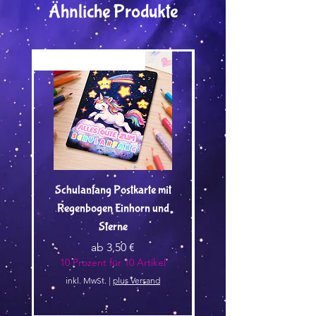
Ähnliche Produkte
Versand by Tiny Tami
Versand by Tiny Tami
Schulanfang Postkarte mit
Regenbogen Einhorn und
Kuscheltier🌿 - Vorbest
Sterne
Sale-Preis
ab
3,50 €
10 Prozent für 10 Artikel
10 Prozent für 10 Arti
inkl. MwSt.
|
plus Versand