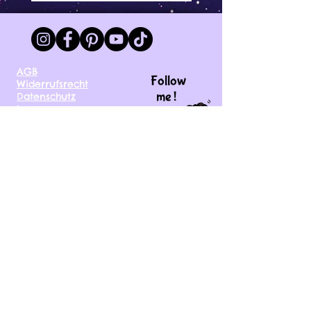
AGB
Follow
Widerrufsrecht
me !
Datenschutz
Impressum
Versand
FAQ
kontakt@tinytami.de
DE, AT, CH, NL, BE,