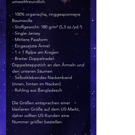
umweltfreundlich.
- 100% organische, ringgesponnene 
Baumwolle
- Stoffgewicht: 180 g/m² (5,3 oz./yd.²)
- Single-Jersey
- Mittlere Passform
- Eingesetzte Ärmel
- 1 × 1 Rippe am Kragen
- Breiter Doppelnadel-
Doppelsteppstich an den Ärmeln und 
den unteren Säumen
- Selbstklebendes Nackenband 
(innen, hinten im Nacken)
- Rohling aus Bangladesch
Die Größen entsprechen einer 
kleineren Größe auf dem US-Markt, 
daher sollten US-Kunden eine 
Nummer größer bestellen.