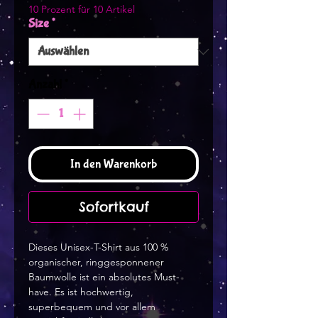
10 Prozent für 10 Artikel
Size
*
Anzahl
*
In den Warenkorb
Sofortkauf
Dieses Unisex-T-Shirt aus 100 % 
organischer, ringgesponnener 
Baumwolle ist ein absolutes Must-
have. Es ist hochwertig, 
superbequem und vor allem 