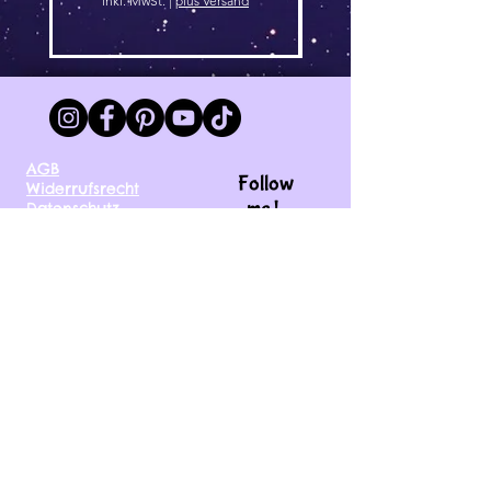
inkl. MwSt.
|
plus Versand
AGB
Follow
Widerrufsrecht
me !
Datenschutz
Impressum
Versand
FAQ
kontakt@tinytami.de