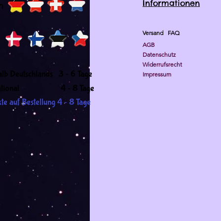
Informationen
h
Versand
FAQ
AGB
Datenschutz
Widerrufsrecht
-
alb Deutschlands 3
6 Tage
Impressum
-
ernational 4
8 Tage
-
te auf Bestellung 4
8 Tage