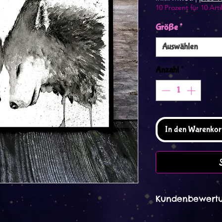
10 Prozent für 10 Arti
Größe
*
Auswählen
Anzahl
*
In den Warenkor
Kundenbewertu
Arita 09. Mär 202