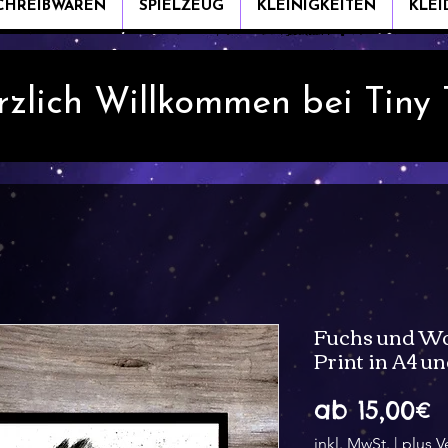
CHREIBWAREN
SPIELZEUG
KLEINIGKEITEN
KLE
rzlich Willkommen bei Tiny
Fuchs und Wol
Print in A4 u
S
ab
15,00€
P
inkl. MwSt.
|
plus V