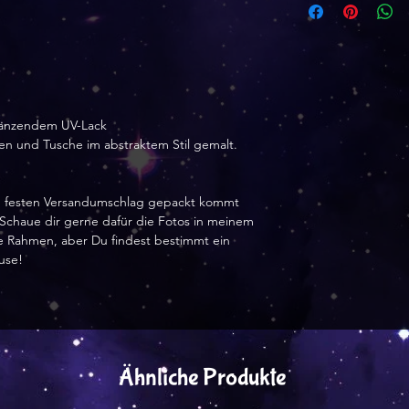
5 von 5 Sternen
Größe:
A4 21x29 cm
Schöner als ich er
Qualität gut. Und 
länzendem UV-Lack
verschickt.
ben und Tusche im abstraktem Stil gemalt.
Yvonne 08. Mär 2
5 von 5 Sternen
nem festen Versandumschlag gepackt kommt
. Schaue dir gerne dafür die Fotos in meinem
Größe:
hne Rahmen, aber Du findest bestimmt ein
A4 21x29 cm
use!
Alles super - gern
Ähnliche Produkte