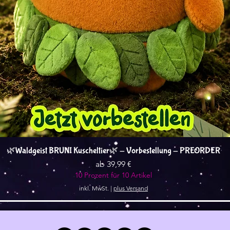
Schnellansicht
🌿Waldgeist BRUNI Kuscheltier🌿 - Vorbestellung - PREORDER
Sale-Preis
ab
39,99 €
10 Prozent für 10 Artikel
inkl. MwSt.
|
plus Versand