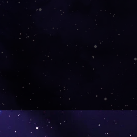
wartet hatte.
auch sorgfältig und gut
022
e wieder!