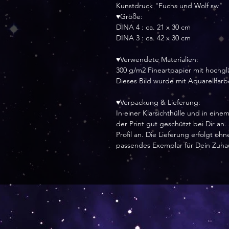
Kunstdruck "Fuchs und Wolf sw"
♥Größe:
DINA 4 : ca. 21 x 30 cm
DINA 3 : ca. 42 x 30 cm
♥Verwendete Materialien:
300 g/m2 Fineartpapier mit hochg
Dieses Bild wurde mit Aquarellfar
♥Verpackung & Lieferung:
In einer Klarsichthülle und in ei
der Print gut geschützt bei Dir an
Profil an. Die Lieferung erfolgt o
passendes Exemplar für Dein Zuha