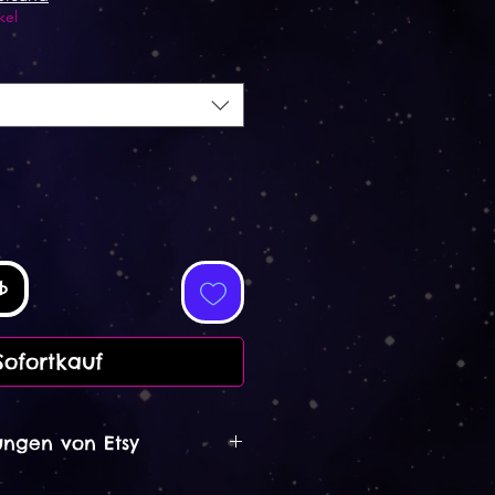
kel
b
Sofortkauf
ngen von Etsy
2