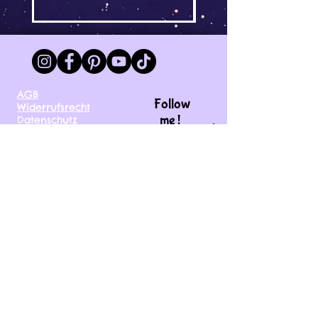
AGB
Follow
Widerrufsrecht
me !
Datenschutz
Impressum
Versand
FAQ
kontakt@tinytami.de