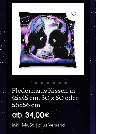
Fledermaus Kissen in
45x45 cm, 30 x 50 oder
56x56 cm
Sale-
ab
34,00€
Preis
inkl. MwSt.
|
plus Versand