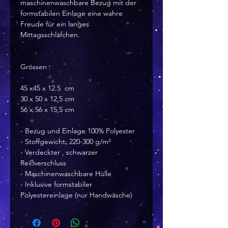
maschinenwaschbare Bezug mit der 
formstabilen Einlage eine wahre 
Freude für ein langes 
Mittagsschläfchen.
Grössen :
45 x45 x 12.5  cm
30 x 50 x 12,5 cm
56 x 56 x 15,5 cm
- Bezug und Einlage 100% Polyester
- Stoffgewicht: 220-300 g/m²
- Verdeckter , schwarzer 
Reißverschluss
- Maschinenwaschbare Hülle
- Inklusive formstabiler 
Polyestereinlage (nur Handwäsche)