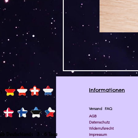
Informationen
h
Versand
FAQ
AGB
Datenschutz
Widerrufsrecht
-
alb Deutschlands 3
6 Tage
Impressum