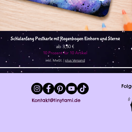
Schnellansicht
Schulanfang Postkarte mit Regenbogen Einhorn und Sterne
Sale-Preis
ab
3,50 €
10 Prozent für 10 Artikel
inkl. MwSt.
|
plus Versand
Folg
Kontakt@tinytami.de