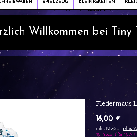
CHREIBWAREN
SPIELZEUG
KLEINIGKEITEN
KLE
rzlich Willkommen bei Tiny
Fledermaus L
Prei
16,00 €
inkl. MwSt.
|
plus V
10 Prozent für 10 Arti