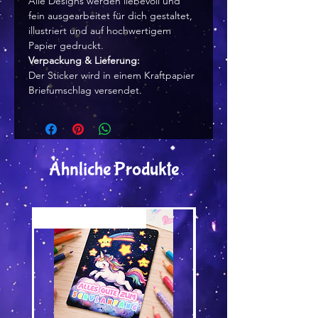
Alle Designs werden liebevoll und
fein ausgearbeitet für dich gestaltet,
illustriert und auf hochwertigem
Papier gedruckt.
Verpackung & Lieferung:
Der Sticker wird in einem Kraftpapier
Briefumschlag versendet.
Ähnliche Produkte
Versand by Tiny Tami
Versand by Tiny Tami