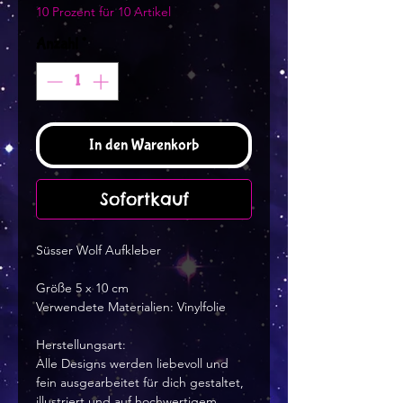
10 Prozent für 10 Artikel
Anzahl
*
In den Warenkorb
Sofortkauf
Süsser Wolf Aufkleber
Größe 5 x 10 cm
Verwendete Materialien: Vinylfolie
Herstellungsart:
Alle Designs werden liebevoll und
fein ausgearbeitet für dich gestaltet,
illustriert und auf hochwertigem