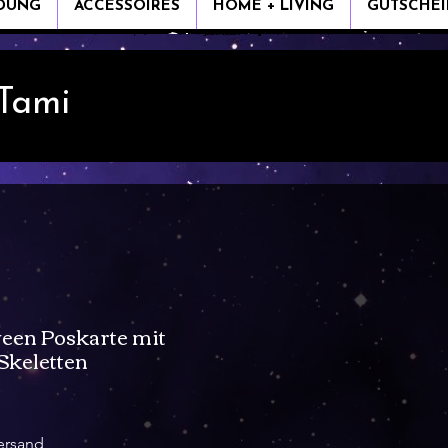
IDUNG
ACCESSOIRES
HOME + LIVING
GUTSCHEI
 Tami
een Poskarte mit
Skeletten
ersand