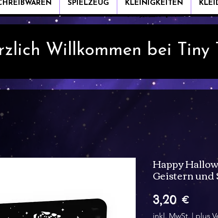
CHREIBWAREN
SPIELZEUG
KLEINIGKEITEN
KLE
rzlich Willkommen bei Tiny
Happy Hallow
Geistern und 
Preis
3,20 €
inkl. MwSt.
|
plus V