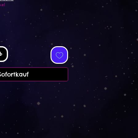
kel
b
Sofortkauf