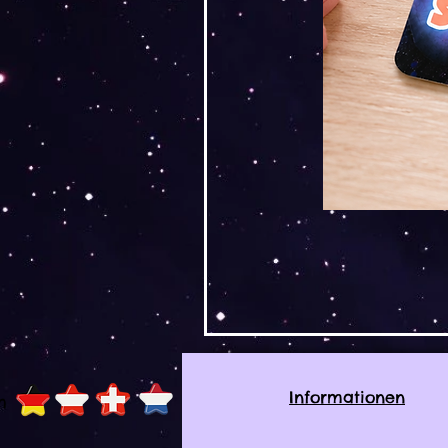
Informationen
h