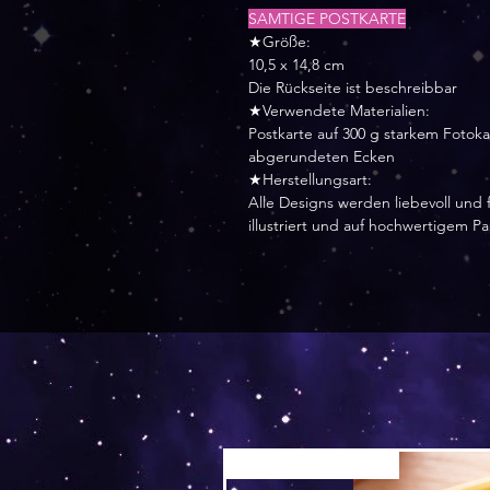
SAMTIGE POSTKARTE
★Größe:
10,5 x 14,8 cm
Die Rückseite ist beschreibbar
★Verwendete Materialien:
Postkarte auf 300 g starkem Fotok
abgerundeten Ecken
★Herstellungsart:
Alle Designs werden liebevoll und f
illustriert und auf hochwertigem P
Versand by Tiny Tami