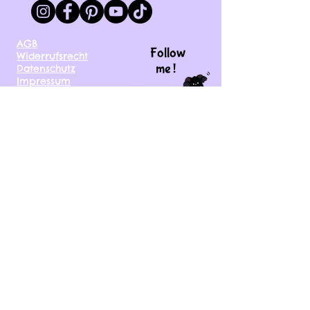
AGB
Follow
Widerrufsrecht
me !
Datenschutz
Impressum
Versand
FAQ
kontakt@tinytami.de
DE, AT, CH, NL, BE,
FR, DK, CZ, EE, FI, IE