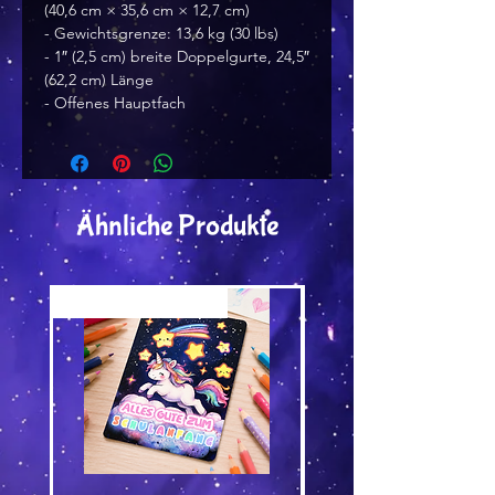
(40,6 cm × 35,6 cm × 12,7 cm)
- Gewichtsgrenze: 13,6 kg (30 lbs)
- 1″ (2,5 cm) breite Doppelgurte, 24,5″
(62,2 cm) Länge
- Offenes Hauptfach
Ähnliche Produkte
Versand by Tiny Tami
Versand by Tiny Tami