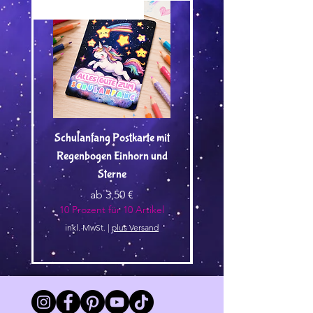
Versand by Tiny Tami
Versand by Tiny Tami
Schulanfang Postkarte mit
Regenbogen Einhorn und
Kuscheltier🌿 - Vorbest
Sterne
Sale-Preis
ab
3,50 €
10 Prozent für 10 Artikel
10 Prozent für 10 Arti
inkl. MwSt.
|
plus Versand