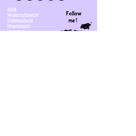
AGB
Follow
Widerrufsrecht
me !
Datenschutz
Impressum
Versand
FAQ
kontakt@tinytami.de
DE, AT, CH, NL, BE,
FR, DK, CZ, EE, FI, IE