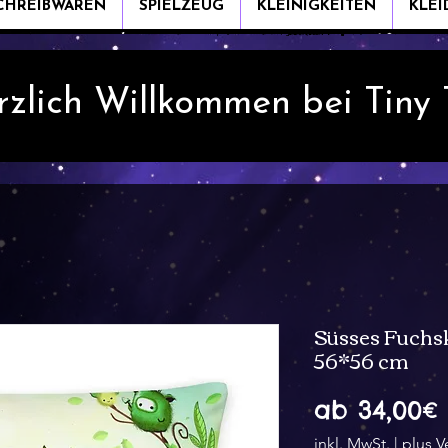
CHREIBWAREN
SPIELZEUG
KLEINIGKEITEN
KLE
rzlich Willkommen bei Tiny
Süsses Fuchsk
56*56 cm
ab
34,00€
inkl. MwSt.
|
plus V