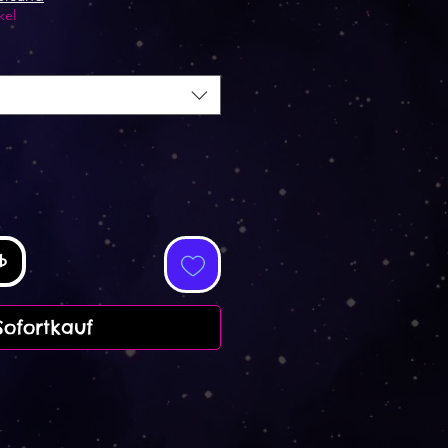
kel
b
Sofortkauf