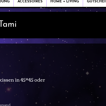
IDUNG
ACCESSOIRES
HOME + LIVING
GUTSCHEI
 Tami
issen in 45*45 oder
Sale-
Preis
ersand