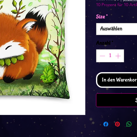
10 Prozent für 10 Arti
Size
*
Auswählen
Anzahl
*
In den Warenkor