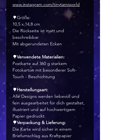
www.instagram.com/tinytamiworld
🌳Größe:
10,5 x 14,8 cm
Die Rückseite ist matt und
beschreibbar
Mit abgerundeten Ecken
🌳Verwendete Materialien:
Postkarte auf 360 g starkem
Fotokarton mit besonderer Soft-
Touch - Beschichtung
🌳Herstellungsart:
Alle Designs werden liebevoll und
fein ausgearbeitet für dich gestaltet,
illustriert und auf hochwertigem
Papier gedruckt.
🌳Verpackung & Lieferung:
Die Karte wird sicher in einem
Briefumschlag aus Kraftpapier