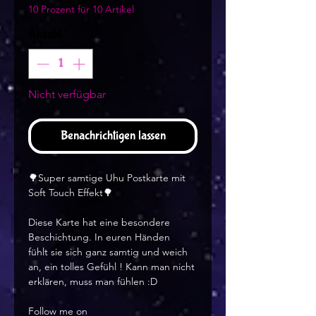
10 Prozent für 10 Artikel
Anzahl
*
Nicht verfügbar
Benachrichtigen lassen
🌳Super samtige Uhu Postkarte mit
Soft Touch Effekt🌳
Diese Karte hat eine besondere
Beschichtung. In euren Händen
fühlt sie sich ganz samtig und weich
an, ein tolles Gefühl ! Kann man nicht
erklären, muss man fühlen :D
Follow me on