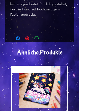
fein ausgearbeitet für dich gestaltet,
illustriert und auf hochwertigem
Papier gedruckt.
Ähnliche Produkte
Versand by Tiny Tami
Versand by Tiny Tami