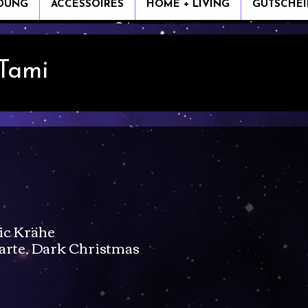
IDUNG
ACCESSOIRES
HOME + LIVING
GUTSCHEI
 Tami
ic Krähe
rte, Dark Christmas