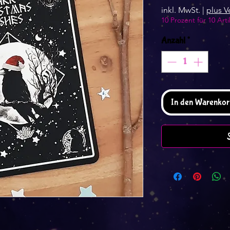
inkl. MwSt.
|
plus V
10 Prozent für 10 Arti
Anzahl
*
In den Warenkor