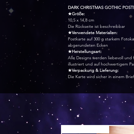
DARK CHRISTMAS GOTHIC POST
★Größe:
10,5 x 14,8 cm
Die Rückseite ist beschreibbar
★Verwendete Materialien:
Postkarte auf 300 g starkem Fotok
abgerundeten Ecken
★Herstellungsart:
Alle Designs werden liebevoll und f
illustriert und auf hochwertigem P
★Verpackung & Lieferung:
Die Karte wird sicher in einem Bri
Versand by Tiny Tami