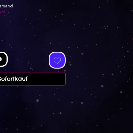
ersand
kel
b
Sofortkauf