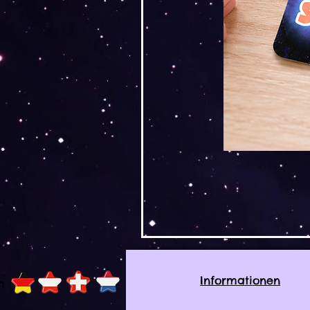
Informationen
h