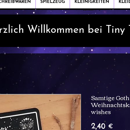
CHREIBWAREN
SPIELZEUG
KLEINIGKEITEN
KLE
rzlich Willkommen bei Tiny
Samtige Goth
Weihnachtska
wishes
Preis
2,40 €