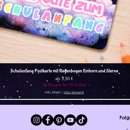
Schnellansicht
Schulanfang Postkarte mit Regenbogen Einhorn und Sterne
Sale-Preis
ab
3,50 €
10 Prozent für 10 Artikel
inkl. MwSt.
|
plus Versand
Folg