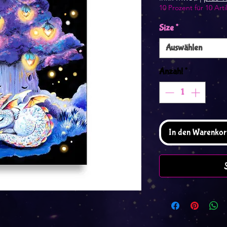
10 Prozent für 10 Arti
Size
*
Auswählen
Anzahl
*
In den Warenkor