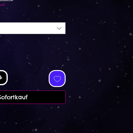
kel
b
Sofortkauf