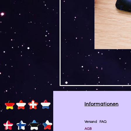
Informationen
h
Versand
FAQ
AGB