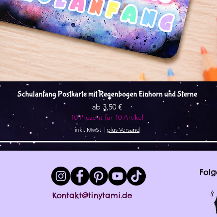
Schnellansicht
Schulanfang Postkarte mit Regenbogen Einhorn und Sterne
Sale-Preis
ab
3,50 €
10 Prozent für 10 Artikel
inkl. MwSt.
|
plus Versand
Folg
Kontakt@tinytami.de