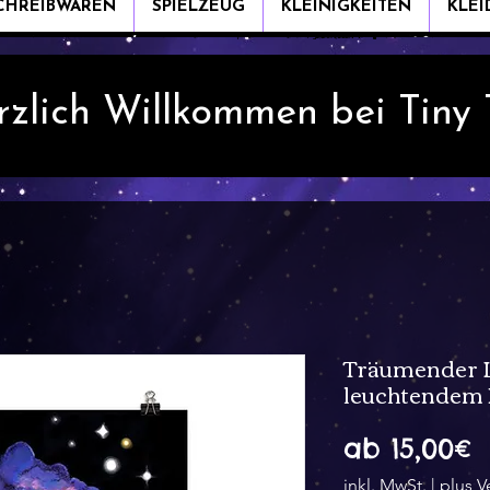
CHREIBWAREN
SPIELZEUG
KLEINIGKEITEN
KLE
rzlich Willkommen bei Tiny
Träumender L
leuchtendem 
S
ab
15,00€
P
inkl. MwSt.
|
plus V