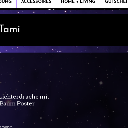
IDUNG
ACCESSOIRES
HOME + LIVING
GUTSCHEI
 Tami
ichterdrache mit
Baum Poster
ale-
reis
ersand