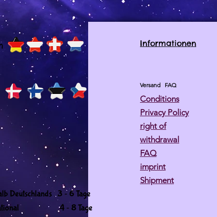
Informationen
h
Versand
FAQ
Conditions
Privacy Policy
right of
withdrawal
FAQ
imprint
Shipment
-
alb Deutschlands 3
6 Tage
-
ernational 4
8 Tage