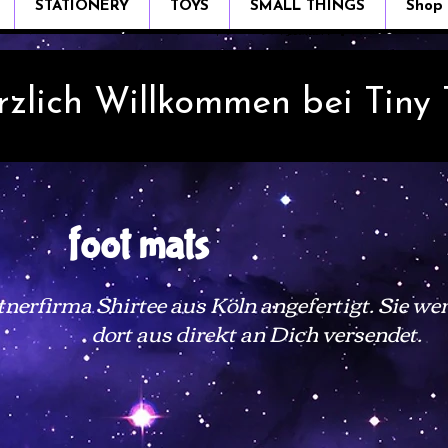
STATIONERY
TOYS
SMALL THINGS
Shop
rzlich Willkommen bei Tiny
foot mats
erfirma Shirtee aus Köln angefertigt. Sie wer
dort aus direkt an Dich versendet
.