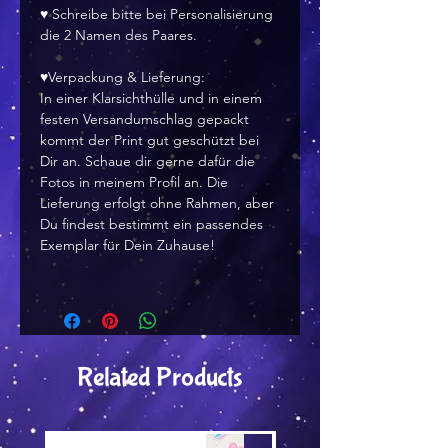
♥ Schreibe bitte bei Personalisierung
die 2 Namen des Paares.
♥Verpackung & Lieferung:
In einer Klarsichthülle und in einem
festen Versandumschlag gepackt
kommt der Print gut geschützt bei
Dir an. Schaue dir gerne dafür die
Fotos in meinem Profil an. Die
Lieferung erfolgt ohne Rahmen, aber
Du findest bestimmt ein passendes
Exemplar für Dein Zuhause!
Related Products
Versand by Tiny Tami
Versand by Tiny Tami