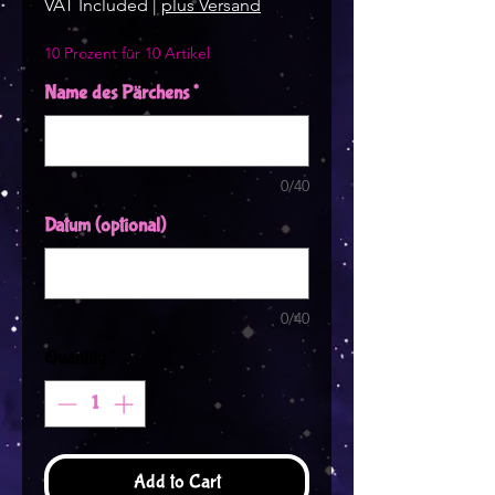
VAT Included
|
plus Versand
10 Prozent für 10 Artikel
Name des Pärchens
*
0/40
Datum (optional)
0/40
Quantity
*
Add to Cart