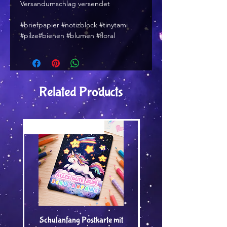
Versandumschlag versendet
#briefpapier #notizblock #tinytami
#pilze#bienen #blumen #floral
Related Products
Versand by Tiny Tami
Versand by Tiny Tami
Schulanfang Postkarte mit