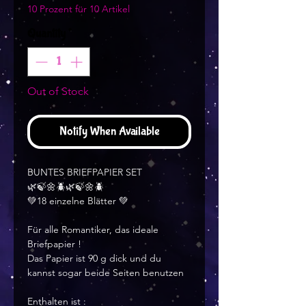
10 Prozent für 10 Artikel
Quantity
*
Out of Stock
Notify When Available
BUNTES BRIEFPAPIER SET
🌿🍃🌼🪲🌿🍃🌼🪲
💚18 einzelne Blätter 💚
Für alle Romantiker, das ideale
Briefpapier !
Das Papier ist 90 g dick und du
kannst sogar beide Seiten benutzen
Enthalten ist :