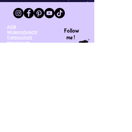
AGB
Follow
Widerrufsrecht
me !
Datenschutz
Impressum
Versand
FAQ
kontakt@tinytami.de
DE, AT, CH, NL, BE,
FR, DK, CZ, EE, FI, IE