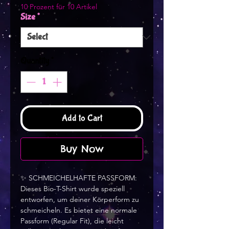
10 Prozent für 10 Artikel
Size
*
Quantity
*
Add to Cart
Buy Now
✨ SCHMEICHELHAFTE PASSFORM: 
Dieses Bio-T-Shirt wurde speziell 
entworfen, um deiner Körperform zu 
schmeicheln. Es bietet eine normale 
Passform (Regular Fit), die leicht 