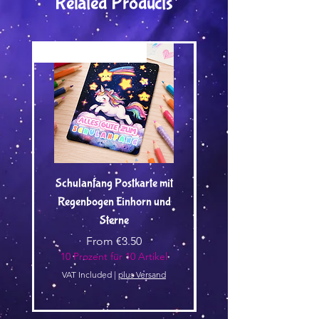
Related Products
Versand by Tiny Tami
Versand by Tiny Tami
Schulanfang Postkarte mit
Regenbogen Einhorn und
Kuscheltier🌿 - Vorbest
Sterne
Sale Price
From
€3.50
10 Prozent für 10 Artikel
10 Prozent für 10 Arti
VAT Included
|
plus Versand
VAT Included