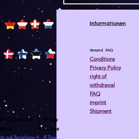
Informationen
h
Versand
FAQ
Conditions
Privacy Policy
right of
withdrawal
FAQ
imprint
Shipment
-
alb Deutschlands 3
6 Tage
-
ernational 4
8 Tage
-
te auf Bestellung 4
8 Tage