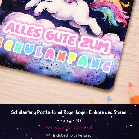
Quick View
Schulanfang Postkarte mit Regenbogen Einhorn und Sterne
Sale Price
From
€3.50
10 Prozent für 10 Artikel
VAT Included
|
plus Versand