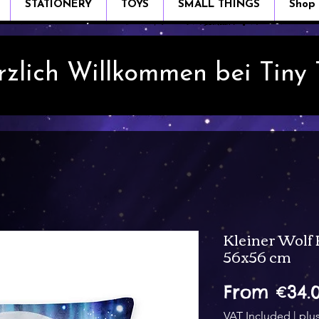
STATIONERY
TOYS
SMALL THINGS
Shop
rzlich Willkommen bei Tiny
Kleiner Wolf 
56x56 cm
From
€34.
VAT Included
|
plu