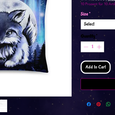
10 Prozent für 10 Arti
Size
*
Select
Quantity
*
Add to Cart