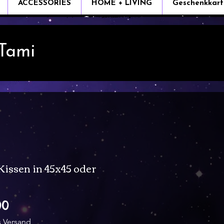
ACCESSORIES
HOME + LIVING
Geschenkkart
 Tami
Kissen in 45x45 oder
Sale
00
Price
s Versand