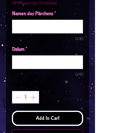
10 Prozent für 10 Artikel
Namen des Pärchens
*
0/40
Datum
*
0/40
Quantity
*
Add to Cart