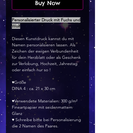
Buy Now
Personalisierter Druck mit Fuchs und
Wolf
Diesen Kunstdruck kannst du mit
Namen personalisieren lassen. Als
Zeichen der ewigen Verbundenheit
für dein Herzblatt oder als Geschenk
zur Verlobung, Hochzeit, Jahrestag
oder einfach nur so !
♥Größe
DINA 4 : ca. 21 x 30 cm
♥Verwendete Materialien: 300 g/m²
Fineartpapier mit seidenmattem
Glanz
♥ Schreibe bitte bei Personalisierung
die 2 Namen des Paares.