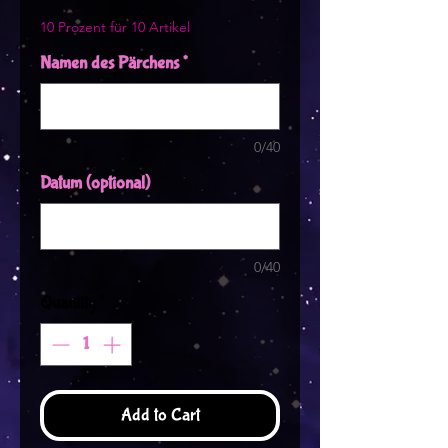
10 Prozent für 10 Artikel
Namen des Pärchens
*
0/40
Datum (optional)
0/40
Quantity
*
Add to Cart