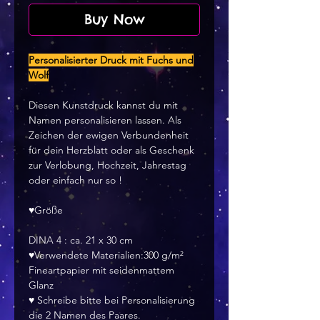
Buy Now
Personalisierter Druck mit Fuchs und
Wolf
Diesen Kunstdruck kannst du mit
Namen personalisieren lassen. Als
Zeichen der ewigen Verbundenheit
für dein Herzblatt oder als Geschenk
zur Verlobung, Hochzeit, Jahrestag
oder einfach nur so !
♥Größe
DINA 4 : ca. 21 x 30 cm
♥Verwendete Materialien:300 g/m²
Fineartpapier mit seidenmattem
Glanz
♥ Schreibe bitte bei Personalisierung
die 2 Namen des Paares.