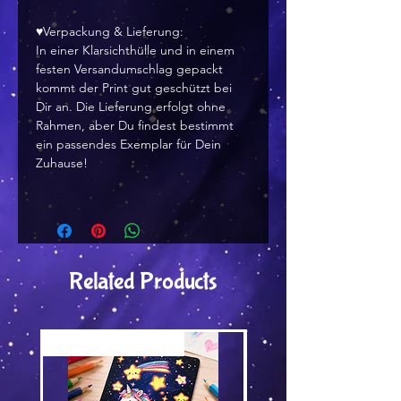
♥Verpackung & Lieferung:
In einer Klarsichthülle und in einem
festen Versandumschlag gepackt
kommt der Print gut geschützt bei
Dir an. Die Lieferung erfolgt ohne
Rahmen, aber Du findest bestimmt
ein passendes Exemplar für Dein
Zuhause!
Related Products
Versand by Tiny Tami
Versand by Tiny Tami