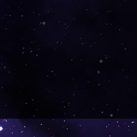
:
a
de
n, daher leicht entflammbar.
 von Feuer