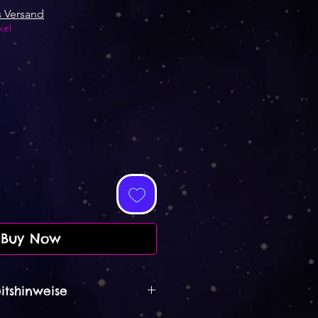
Price
s Versand
kel
Buy Now
itshinweise