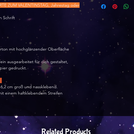
Herstellerangaben
E ZUM VALENTINSTAG, Jahrestag oder
Dana Peter
Wernsbachstr. 12 
 Schrift
57250 Netphen
tinytami [at] web.
Hinweise :
arton mit hochglänzender Oberfläche
Besteht aus Karto
Nicht in die Nähe
ein ausgearbeitet für dich gestaltet,
apier gedruckt.
:
 16,2 cm groß und nassklebend.
mit einem haftklebendem Streifen
Related Products