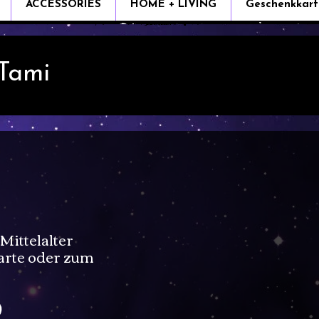
ACCESSORIES
HOME + LIVING
Geschenkkart
 Tami
ittelalter
arte oder zum
Sale
0