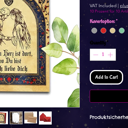
VAT Included
|
plu
10 Prozent für 10 Arti
Kuvertoption:
*
Quantity
*
Add to Cart
Produktsicherhe