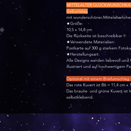
MITTELALTER GLÜCKWUNSCHKART
Geburtstag
mit wunderschöner Mittelalterlichen
★Größe:
10,5 x 14,8 cm
Die Rückseite ist beschreibbar
★Verwendete Materialien:
Postkarte auf 300 g starkem Fotok
★Herstellungsart:
Alle Designs werden liebevoll und f
illustriert und auf hochwertigem P
Optional mit einem Briefumschlag 
Das rote Kuvert ist B6 = 11,4 cm x
Das braune und grüne Kuvert ist 
selbstklebend.