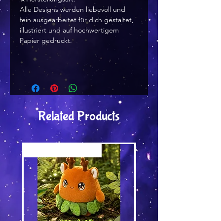
Alle Designs werden liebevoll und
fein ausgearbeitet für dich gestaltet,
illustriert und auf hochwertigem
Papier gedruckt.
Related Products
Versand by Tiny Tami
Versand by DruckGuru