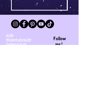
AGB
Follow
Widerrufsrecht
me !
Datenschutz
Impressum
Versand
FAQ
kontakt@tinytami.de