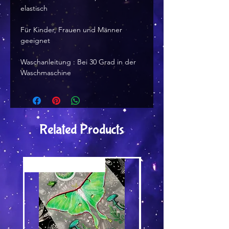
elastisch
Für Kinder, Frauen und Männer
geeignet
Waschanleitung : Bei 30 Grad in der
Waschmaschine
Related Products
Versand by Tiny Tami
Versand by Tiny Tami