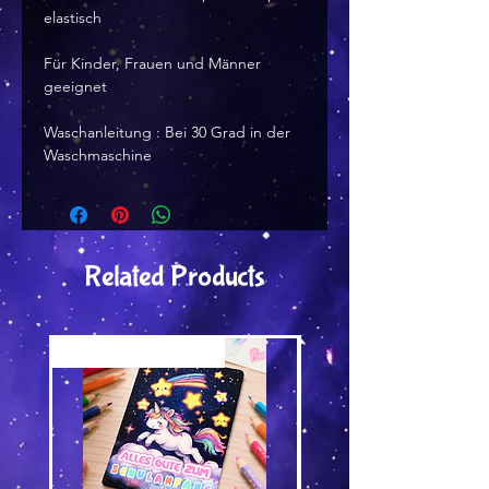
elastisch
Für Kinder, Frauen und Männer
geeignet
Waschanleitung : Bei 30 Grad in der
Waschmaschine
Related Products
Versand by Tiny Tami
Versand by Tiny Tami