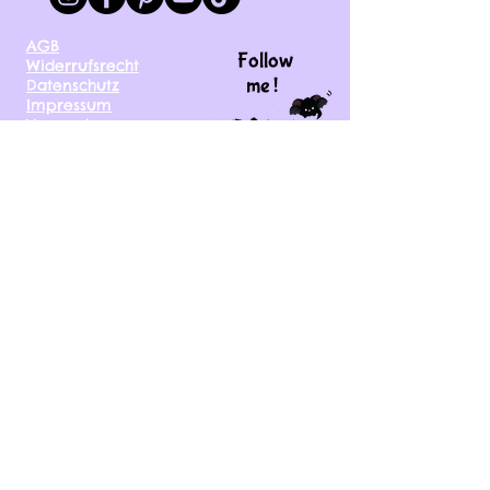
AGB
Follow
Widerrufsrecht
me !
Datenschutz
Impressum
Versand
FAQ
kontakt@tinytami.de
DE, AT, CH, NL, BE,
FR, DK, CZ, EE, FI, IE