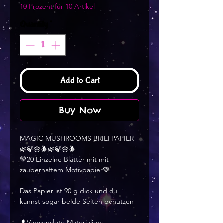
10 Prozent für 10 Artikel
Quantity
*
Add to Cart
Buy Now
MAGIC MUSHROOMS BRIEFPAPIER
🌿🍃🌼🪲🌿🍃🌼🪲
💚20 Einzelne Blätter mit mit
zauberhaftem Motivpapier💚
Das Papier ist 90 g dick und du
kannst sogar beide Seiten benutzen
🌲Verwendete Materialien: