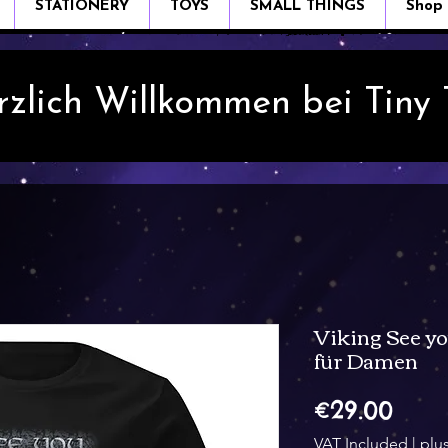
STATIONERY
TOYS
SMALL THINGS
Shop
rzlich Willkommen bei Tiny
Viking See yo
für Damen
Pric
€29.00
VAT Included
|
plu