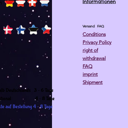
Informationen
h
Versand
FAQ
Conditions
Privacy Policy
right of
withdrawal
FAQ
imprint
Shipment
-
alb Deutschlands 3
6 Tage
-
ernational 4
8 Tage
-
te auf Bestellung 4
8 Tage