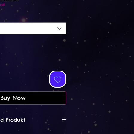
kel
Buy Now
d Produkt
aus Lettland