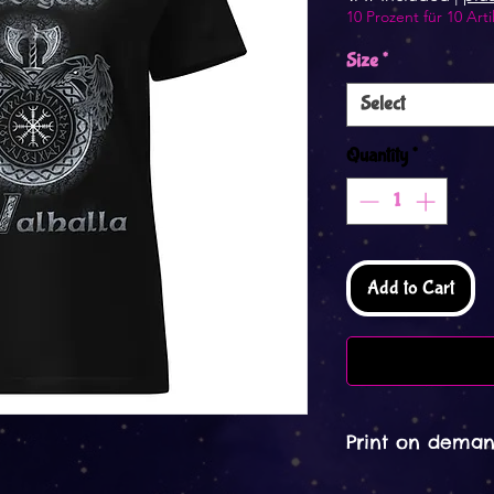
10 Prozent für 10 Arti
Size
*
Select
Quantity
*
Add to Cart
Print on deman
Print on Demand 