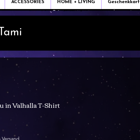
ACCESSORIES
HOME + LIVING
Geschenkkart
 Tami
u in Valhalla T-Shirt
e
s Versand