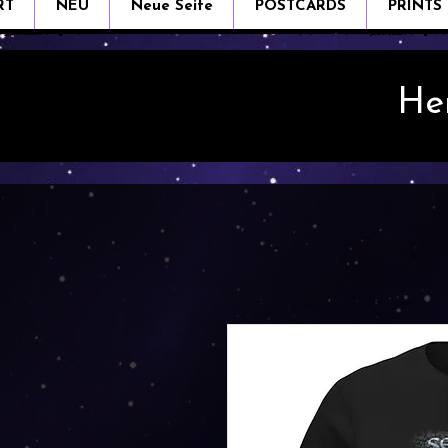
RT
NEU
Neue Seite
POSTCARDS
PRINTS
He