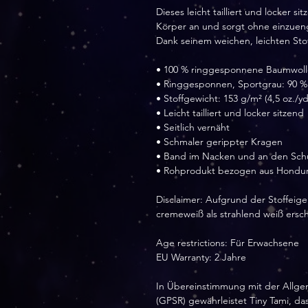
Dieses leicht tailliert und locker s
Körper an und sorgt ohne einzuen
Dank seinem weichen, leichten Stof
• 100 % ringgesponnene Baumwoll
• Ringgesponnen, Sportgrau: 90 %
• Stoffgewicht: 153 g/m² (4,5 oz./yd
• Leicht tailliert und locker sitzend
• Seitlich vernäht
• Schmaler gerippter Kragen
• Band im Nacken und an den Sch
• Rohprodukt bezogen aus Hondu
Disclaimer: Aufgrund der Stoffeig
cremeweiß als strahlend weiß ersc
Age restrictions: Für Erwachsene
EU Warranty: 2 Jahre
In Übereinstimmung mit der Allge
(GPSR) gewährleistet Tiny Tami, d