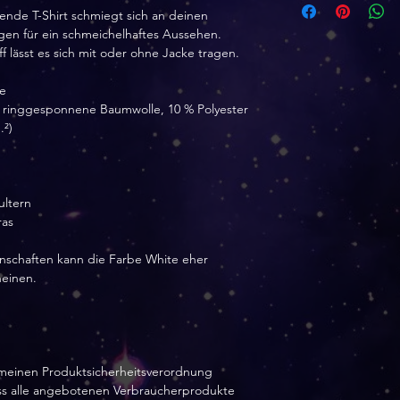
itzende T-Shirt schmiegt sich an deinen
gen für ein schmeichelhaftes Aussehen.
Bearbeitungszeit 3
f lässt es sich mit oder ohne Jacke tragen.
Versandzeit je na
e
 ringgesponnene Baumwolle, 10 % Polyester
.²)
ultern
ras
enschaften kann die Farbe White eher
heinen.
meinen Produktsicherheitsverordnung
ass alle angebotenen Verbraucherprodukte