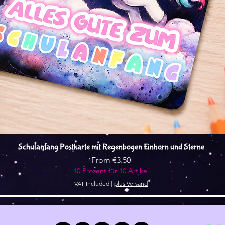
Quick View
Schulanfang Postkarte mit Regenbogen Einhorn und Sterne
Sale Price
From
€3.50
10 Prozent für 10 Artikel
VAT Included
|
plus Versand