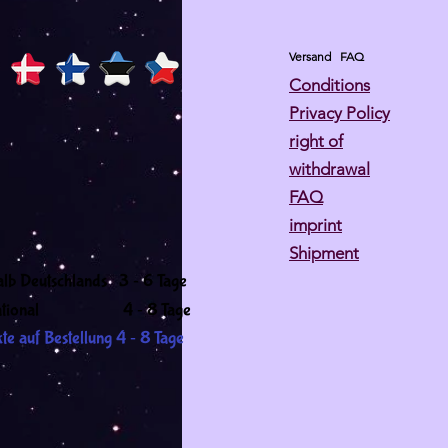
Versand
FAQ
Conditions
Privacy Policy
right of
withdrawal
FAQ
imprint
Shipment
-
alb Deutschlands 3
6 Tage
-
ernational 4
8 Tage
-
te auf Bestellung 4
8 Tage