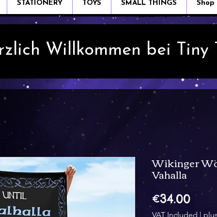
STATIONERY
TOYS
SMALL THINGS
Shop
rzlich Willkommen bei Tiny
Wikinger Wöl
Vahalla
Pric
€34.00
VAT Included
|
plu