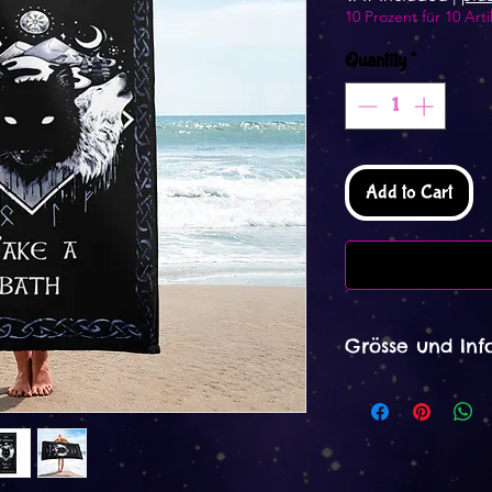
10 Prozent für 10 Arti
Quantity
*
Add to Cart
Grösse und Inf
Das Handtuch ist 
Dieses Produkt wi
Verfahren hergeste