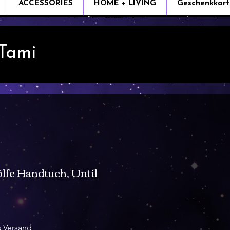
ACCESSORIES
HOME + LIVING
Geschenkkart
 Tami
fe Handtuch, Until
e
s Versand