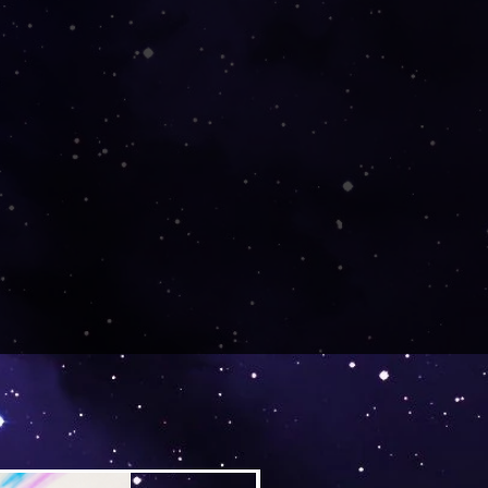
llung von meiner Partnerfirma
tellt, gedruckt und von dort
in einem separaten Paket.
Versand by Tiny Tami