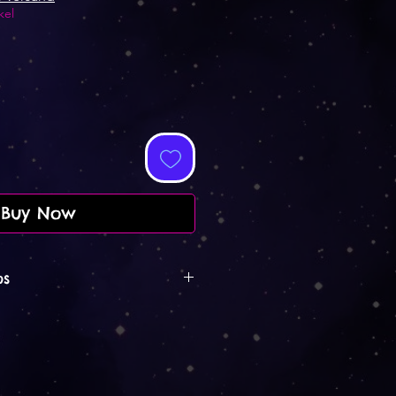
kel
Buy Now
os
152 x 76 cm gross.
rd im Print on demand
llt. Das heisst, es wird nach