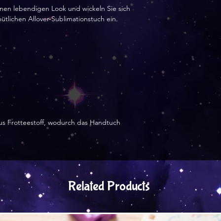
Eingang der Beste
nen lebendigen Look und wickeln Sie sich 
in Lettland herges
lichen Allover-Sublimationstuch ein.
an Sie versendet 
us Frotteestoff, wodurch das Handtuch 
Related Products