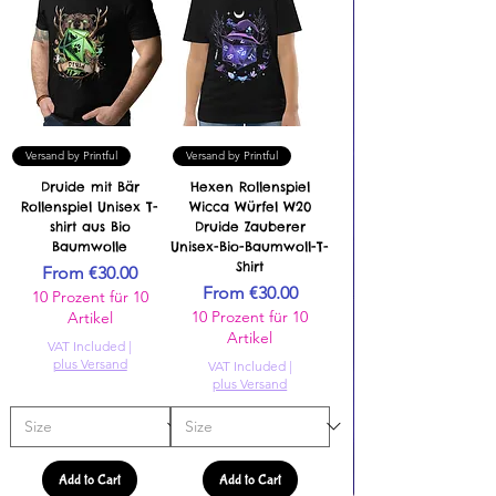
Versand by Printful
Versand by Printful
Druide mit Bär
Hexen Rollenspiel
Rollenspiel Unisex T-
Wicca Würfel W20
shirt aus Bio
Druide Zauberer
Baumwolle
Unisex-Bio-Baumwoll-T-
Shirt
Sale Price
From
€30.00
Sale Price
From
€30.00
10 Prozent für 10
10 Prozent für 10
Artikel
Artikel
VAT Included
|
plus Versand
VAT Included
|
plus Versand
Add to Cart
Add to Cart