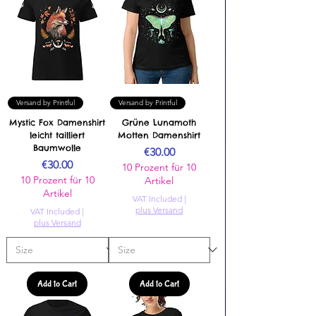
Versand by Printful
Versand by Printful
Mystic Fox Damenshirt
Grüne Lunamoth
leicht tailliert
Motten Damenshirt
Baumwolle
Price
€30.00
Price
€30.00
10 Prozent für 10
10 Prozent für 10
Artikel
Artikel
VAT Included
|
plus Versand
VAT Included
|
plus Versand
Add to Cart
Add to Cart