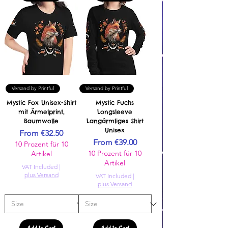
Versand by Printful
Versand by Printful
Mystic Fox Unisex-Shirt
Mystic Fuchs
mit Ärmelprint,
Longsleeve
Baumwolle
Langärmliges Shirt
Unisex
Sale Price
From
€32.50
Sale Price
From
€39.00
10 Prozent für 10
10 Prozent für 10
Artikel
Artikel
VAT Included
|
plus Versand
VAT Included
|
plus Versand