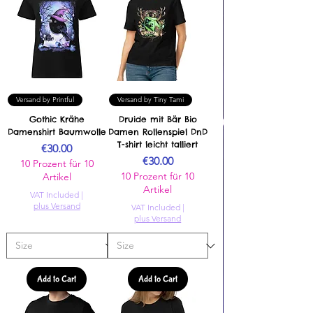
Versand by Printful
Versand by Tiny Tami
Gothic Krähe
Druide mit Bär Bio
Damenshirt Baumwolle
Damen Rollenspiel DnD
T-shirt leicht talliert
Price
€30.00
Price
€30.00
10 Prozent für 10
10 Prozent für 10
Artikel
Artikel
VAT Included
|
plus Versand
VAT Included
|
plus Versand
Add to Cart
Add to Cart