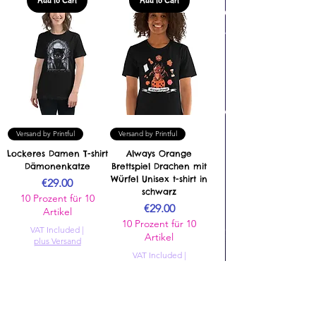
Add to Cart
Add to Cart
Versand by Printful
Versand by Printful
Lockeres Damen T-shirt
Always Orange
Dämonenkatze
Brettspiel Drachen mit
Würfel Unisex t-shirt in
Price
€29.00
schwarz
10 Prozent für 10
Price
€29.00
Artikel
10 Prozent für 10
VAT Included
|
Artikel
plus Versand
VAT Included
|
plus Versand