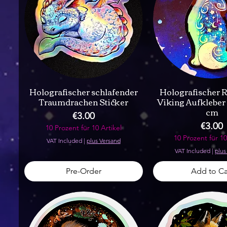
Holografischer schlafender
Holografischer 
Traumdrachen Sticker
Viking Aufkleber 
cm
Price
€3.00
Price
€3.00
10 Prozent für 10 Artikel
10 Prozent für 10
VAT Included
|
plus Versand
VAT Included
|
plus
Pre-Order
Add to Ca