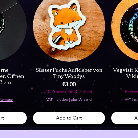
erne
Süsser Fuchs Aufkleber von
Vegvisir K
er, Öffnen
Tiny Woodys
Viki
 3 cm
Price
€3.00
10 Prozent für 10 Artikel
10 Proz
VAT Included
|
plus Versand
VAT Inc
 Versand
rt
Add to Cart
A