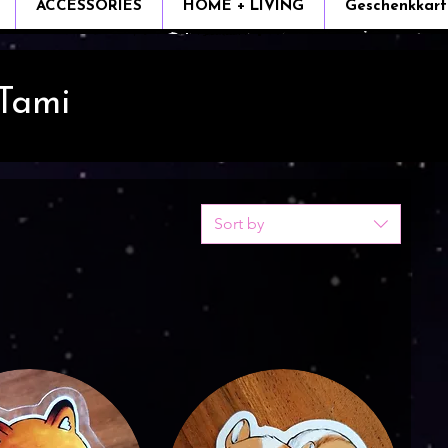
ACCESSORIES
HOME + LIVING
Geschenkkart
 Tami
Sort by