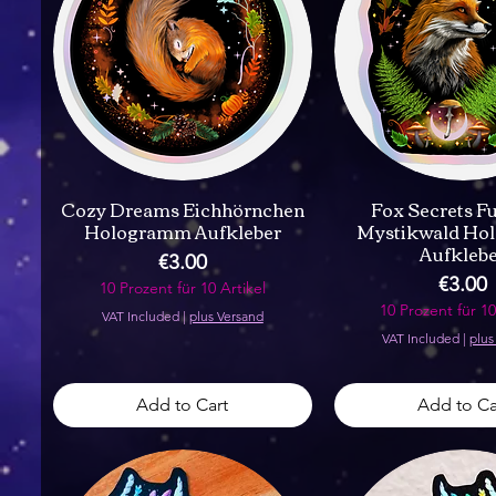
Cozy Dreams Eichhörnchen
Fox Secrets F
Hologramm Aufkleber
Mystikwald Ho
Aufkleb
Price
€3.00
Price
€3.00
10 Prozent für 10 Artikel
10 Prozent für 10
VAT Included
|
plus Versand
VAT Included
|
plus
Add to Cart
Add to Ca