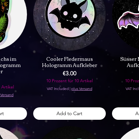
uchs im
Cooler Fledermaus
Süsser
logramm
Hologramm Aufkleber
Aufk
er
Price
€3.00
10 Prozent für 10 Artikel
10 Proz
 Artikel
VAT Included
|
plus Versand
VAT Inc
 Versand
rt
Add to Cart
A