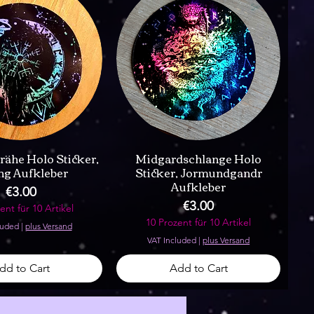
rähe Holo Sticker,
Midgardschlange Holo
ng Aufkleber
Sticker, Jormundgandr
Aufkleber
Price
€3.00
Price
€3.00
ent für 10 Artikel
10 Prozent für 10 Artikel
luded
|
plus Versand
VAT Included
|
plus Versand
dd to Cart
Add to Cart