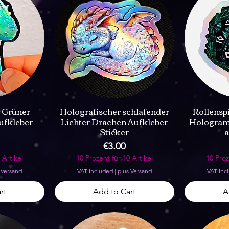
r Grüner
Holografischer schlafender
Rollenspi
ufkleber
Lichter Drachen Aufkleber
Hologram
Sticker
a
Price
€3.00
 Artikel
10 Prozent für 10 Artikel
10 Proz
 Versand
VAT Included
|
plus Versand
VAT Inc
rt
Add to Cart
A