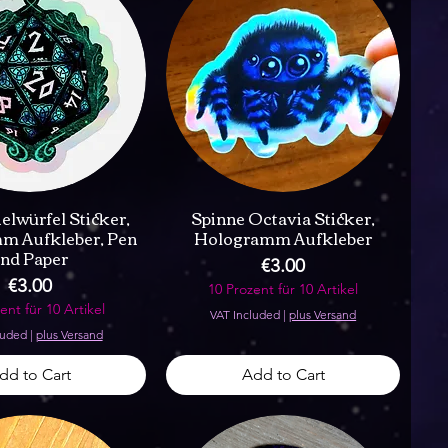
elwürfel Sticker,
Spinne Octavia Sticker,
m Aufkleber, Pen
Hologramm Aufkleber
nd Paper
Price
€3.00
Price
€3.00
10 Prozent für 10 Artikel
ent für 10 Artikel
VAT Included
|
plus Versand
luded
|
plus Versand
dd to Cart
Add to Cart