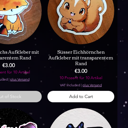
chs Aufkleber mit
Süsser Eichhörnchen
parentem Rand
Aufkleber mit transparentem
Rand
Price
€3.00
Price
€3.00
ent für 10 Artikel
10 Prozent für 10 Artikel
luded
|
plus Versand
VAT Included
|
plus Versand
t of Stock
Add to Cart