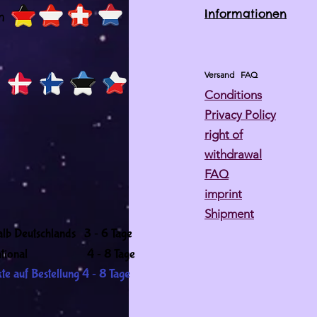
Informationen
h
Versand
FAQ
Conditions
Privacy Policy
right of
withdrawal
FAQ
imprint
Shipment
-
alb Deutschlands 3
6 Tage
-
ernational 4
8 Tage
-
te auf Bestellung 4
8 Tage