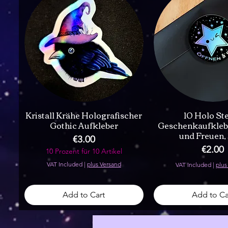
Kristall Krähe Holografischer
10 Holo St
Gothic Aufkleber
Geschenkaufkleb
und Freuen,
Price
€3.00
Price
€2.00
10 Prozent für 10 Artikel
VAT Included
|
plus Versand
VAT Included
|
plus
Add to Cart
Add to Ca