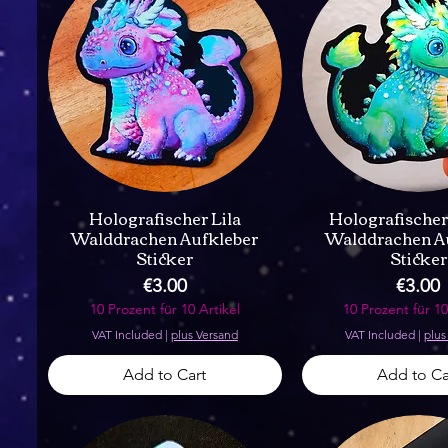
Holografischer Lila
Holografische
Walddrachen Aufkleber
Walddrachen A
Sticker
Sticker
Price
Price
€3.00
€3.00
10 Prozent für 10 Artikel
10 Prozent für 10
VAT Included
|
plus Versand
VAT Included
|
plus
Add to Cart
Add to Ca