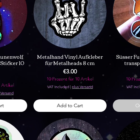
Runenwolf
Metalhand Vinyl Aufkleber
Süsser Fu
Sticker 10
für Metalheads 8 cm
trans
Price
€3.00
10 Prozent für 10 Artikel
10 Proz
 Artikel
VAT Included
|
plus Versand
VAT Inc
 Versand
rt
Add to Cart
Ou