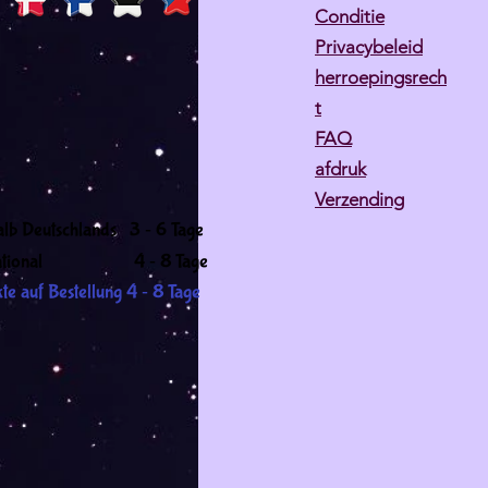
Conditie
Privacybeleid
herroepingsrech
t
FAQ
afdruk
Verzending
-
alb Deutschlands 3
6 Tage
-
ernational 4
8 Tage
-
te auf Bestellung 4
8 Tage