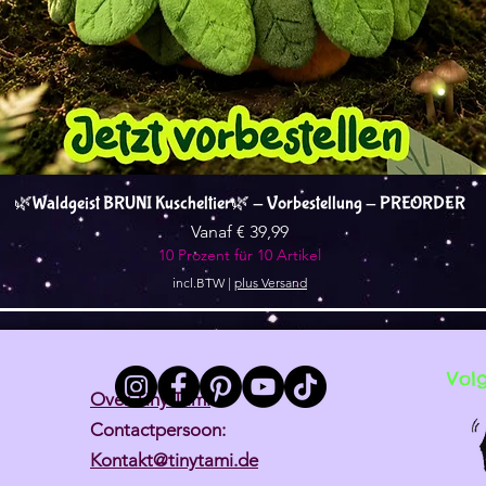
Snel overzicht
🌿Waldgeist BRUNI Kuscheltier🌿 - Vorbestellung - PREORDER
Verkoopprijs
Vanaf
€ 39,99
10 Prozent für 10 Artikel
incl.BTW
|
plus Versand
Vol
Over Tiny Tami
Contactpersoon:
Kontakt@tinytami.de