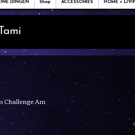
EINE DINGEN
Shop
ACCESSOIRES
HOME + LIVI
 Tami
m Challenge Am