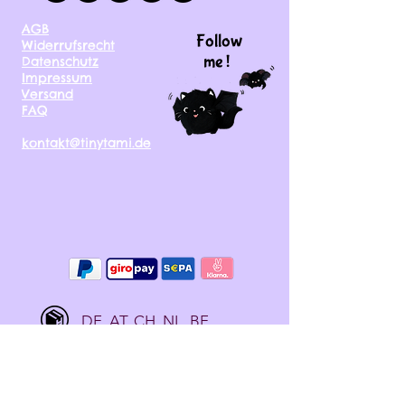
AGB
Follow
Widerrufsrecht
me !
Datenschutz
Impressum
Versand
FAQ
kontakt@tinytami.de
DE, AT, CH, NL, BE,
FR, DK, CZ, EE, FI, IE