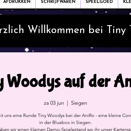
AFDRUKKEN
SCHRIJFWAREN
SPEELGOED
KL
rzlich Willkommen bei Tiny
y Woodys auf der A
za 03 jun
  |  
Siegen
it uns eine Runde Tiny Woodys bei der AniRo - eine kleine Co
in der Bluebox in Siegen.
aben wir einen kleinen Demo-Spielestand wo ihr unser Kartensp