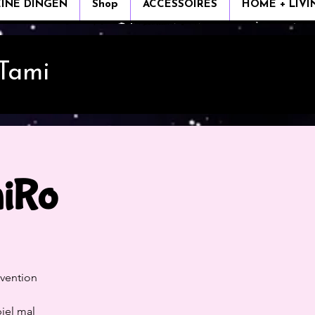
EINE DINGEN
Shop
ACCESSOIRES
HOME + LIVI
 Tami
niRo
nvention
iel mal