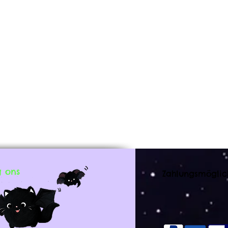
g ons
Zahlungsmöglic