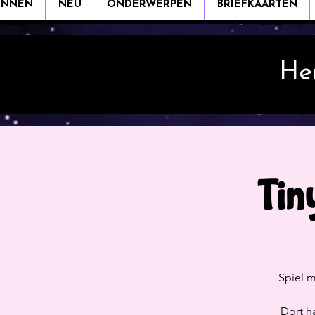
INNEN
NEU
ONDERWERPEN
BRIEFKAARTEN
He
Tin
Spiel m
Dort h