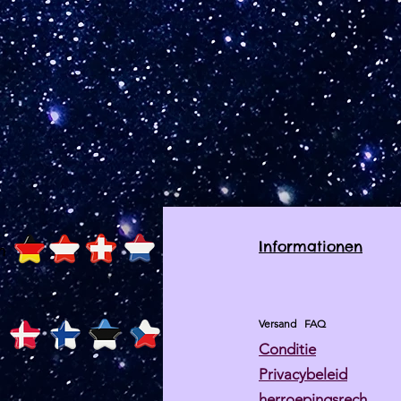
Informationen
h
Versand
FAQ
Conditie
Privacybeleid
herroepingsrech