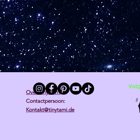
Vol
Over Tiny Tami
Contactpersoon:
Kontakt@tinytami.de