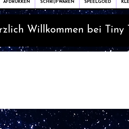
AFDRUKKEN
SCHRIJFWAREN
SPEELGOED
KL
rzlich Willkommen bei Tiny
Lijst met dingen