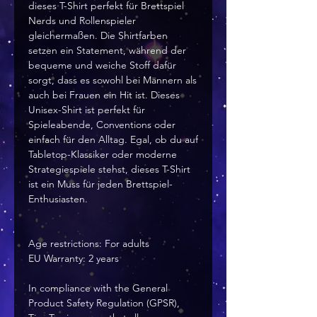
dieses T-Shirt perfekt für Brettspiel 
Nerds und Rollenspieler 
gleichermaßen. Die Shirtfarben 
setzen ein Statement, während der 
bequeme und weiche Stoff dafür 
sorgt, dass es sowohl bei Männern als 
auch bei Frauen ein Hit ist. Dieses 
Unisex-Shirt ist perfekt für 
Spieleabende, Conventions oder 
einfach für den Alltag. Egal, ob du auf 
Tabletop-Klassiker oder moderne 
Strategiespiele stehst, dieses T-Shirt 
ist ein Muss für jeden Brettspiel-
Enthusiasten.
Age restrictions: For adults
EU Warranty: 2 years
In compliance with the General 
Product Safety Regulation (GPSR), 