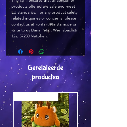
Tiny Tami
 ensures that all consumer 
products offered are safe and meet 
EU standards. For any product safety 
related inquiries or concerns, please 
contact us at 
kontakt@tinytami.de
 or 
write to us 
Dana Peter, Wernsbachstr.
12a, 57250 Netphen.
Gerelateerde
producten
Versand by Tiny Tami
Versand by DruckGuru