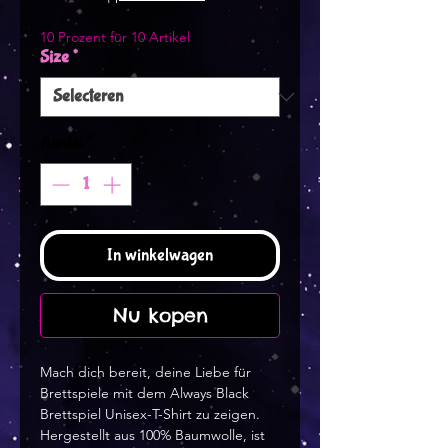
10 Prozent für 10 Artikel
Size
*
Aantal
*
In winkelwagen
Nu kopen
Mach dich bereit, deine Liebe für 
Brettspiele mit dem Always Black 
Brettspiel Unisex-T-Shirt zu zeigen. 
Hergestellt aus 100% Baumwolle, ist 