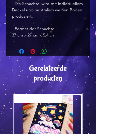
- Die Schachtel wird mit individuellem
Deckel und neutralem weißen Boden
produziert.
- Format der Schachtel :
37 cm x 27 cm x 5,4 cm
Gerelateerde
producten
Versand by Tiny Tami
Versand by Tiny Tami