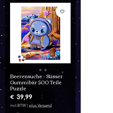
Beerensuche - Süsser
Gummibär 500 Teile
Puzzle
Prijs
€ 39,99
incl.BTW
|
plus Versand