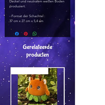
Deckel und neutralem weißen Boden
produziert.
- Format der Schachtel :
37 cm x 27 cm x 5,4 cm
Gerelateerde
producten
Versand by Tiny Tami
Versand by DruckGuru