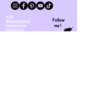
AGB
Follow
Widerrufsrecht
me !
Datenschutz
Impressum
Versand
FAQ
kontakt@tinytami.de
DE, AT, CH, NL, BE,
FR, DK, CZ, EE, FI, IE