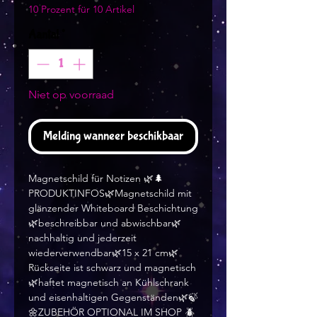
10 Prozent für 10 Artikel
Aantal
*
Niet op voorraad
Melding wanneer beschikbaar
Magnetschild für Notizen 🌿🌲
PRODUKTINFOS🌿Magnetschild mit
glänzender Whiteboard Beschichtung
🌿beschreibbar und abwischbar🌿
nachhaltig und jederzeit
wiederverwendbar🌿15 x 21 cm🌿
Rückseite ist schwarz und magnetisch
🌿haftet magnetisch an Kühlschrank
und eisenhaltigen Gegenständen🌿🍃
🌼ZUBEHÖR OPTIONAL IM SHOP 🪲