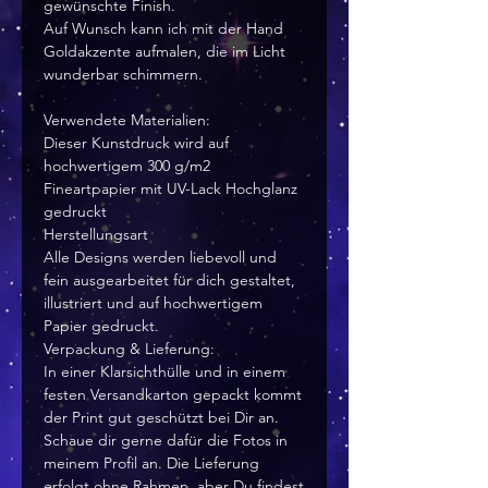
gewünschte Finish.
Auf Wunsch kann ich mit der Hand
Goldakzente aufmalen, die im Licht
wunderbar schimmern.
Verwendete Materialien:
Dieser Kunstdruck wird auf
hochwertigem 300 g/m2
Fineartpapier mit UV-Lack Hochglanz
gedruckt
Herstellungsart
Alle Designs werden liebevoll und
fein ausgearbeitet für dich gestaltet,
illustriert und auf hochwertigem
Papier gedruckt.
Verpackung & Lieferung:
In einer Klarsichthülle und in einem
festen Versandkarton gepackt kommt
der Print gut geschützt bei Dir an.
Schaue dir gerne dafür die Fotos in
meinem Profil an. Die Lieferung
erfolgt ohne Rahmen, aber Du findest