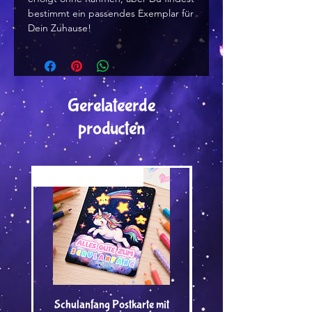
bestimmt ein passendes Exemplar für
Dein Zuhause!
Gerelateerde
producten
Versand by Tiny Tami
Versand by Tiny Tami
Schulanfang Postkarte mit