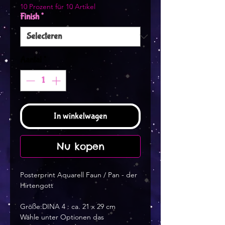
10 Prozent für 10 Artikel
Finish
*
Aantal
*
In winkelwagen
Nu kopen
Posterprint Aquarell Faun / Pan - der
Hirtengott
Größe:DINA 4 : ca. 21 x 29 cm
Wähle unter Optionen das