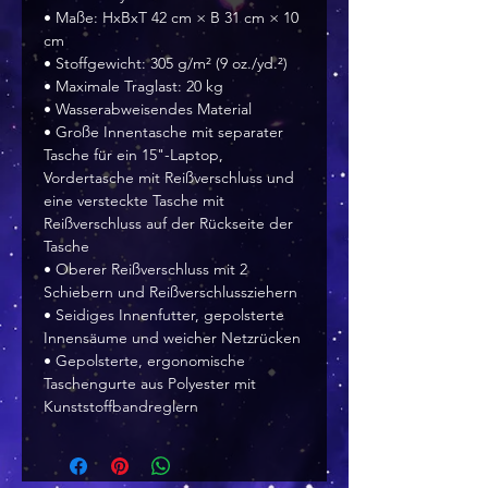
• Maße: HxBxT 42 cm × B 31 cm × 10 
cm
• Stoffgewicht: 305 g/m² (9 oz./yd.²)
• Maximale Traglast: 20 kg
• Wasserabweisendes Material
• Große Innentasche mit separater 
Tasche für ein 15"-Laptop, 
Vordertasche mit Reißverschluss und 
eine versteckte Tasche mit 
Reißverschluss auf der Rückseite der 
Tasche
• Oberer Reißverschluss mit 2 
Schiebern und Reißverschlussziehern
• Seidiges Innenfutter, gepolsterte 
Innensäume und weicher Netzrücken
• Gepolsterte, ergonomische 
Taschengurte aus Polyester mit 
Kunststoffbandreglern 