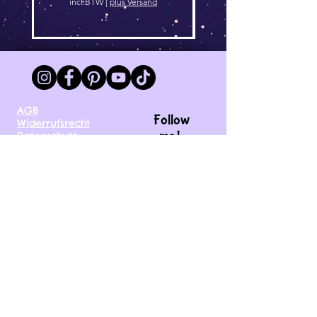
incl.BTW
|
plus Versand
AGB
Follow
Widerrufsrecht
me !
Datenschutz
Impressum
Versand
FAQ
kontakt@tinytami.de