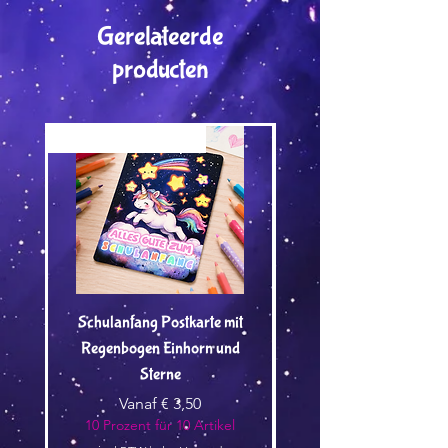
Gerelateerde
producten
Versand by Tiny Tami
Versand by Tiny Tami
Schulanfang Postkarte mit
Regenbogen Einhorn und
Kuscheltier🌿 - Vorbest
Sterne
Verkoopprijs
Vanaf
€ 3,50
10 Prozent für 10 Artikel
10 Prozent für 10 Arti