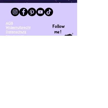
AGB
Follow
Widerrufsrecht
me !
Datenschutz
Impressum
Versand
FAQ
kontakt@tinytami.de
DE, AT, CH, NL, BE,