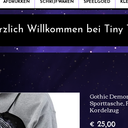
AFDRUKKEN
SCHRIJFWAREN
SPEELGOED
KL
rzlich Willkommen bei Tiny
Gothic Demon
Sporttasche,
Kordelzug
Prij
€ 25,00