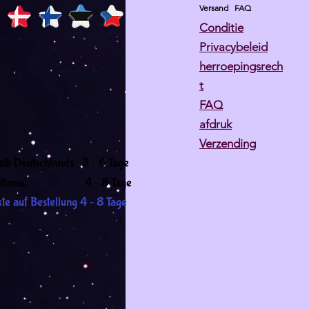
Versand
FAQ
Conditie
Privacybeleid
herroepingsrech
t
FAQ
afdruk
Verzending
-
alb Deutschlands 3
6 Tage
-
ernational 4
8 Tage
-
te auf Bestellung 4
8 Tage