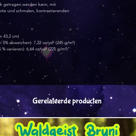
ck getragen werden kann, mit 
ite und schmalen, kontrastierenden 
 × 43,2 cm)
 5% abweichen): 7,22 oz/yd² (245 g/m²)
 % variieren): 6,64 oz/yd² (225 g/m²)"
Gerelateerde producten