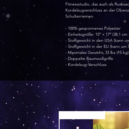
Fitnessstudio, das auch als Rucksa
Kordelzugverschluss an der Oberse
Schulterriemen. 
- 100% gesponnenes Polyester
- Einheitsgröße: 15″ × 17″ (38,1 cm
- Stoffgewicht in den USA (kann um
- Stoffgewicht in der EU (kann um 5
- Maximales Gewicht: 33 lbs (15 kg)
- Doppelte Baumwollgriffe
- Kordelzug-Verschluss
Versand by Tiny Tami