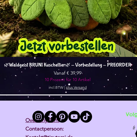
Snel overzicht
🌿Waldgeist BRUNI Kuscheltier🌿 - Vorbestellung - PREORDER
Verkoopprijs
Vanaf
€ 39,99
10 Prozent für 10 Artikel
incl.BTW
|
plus Versand
Vol
Over Tiny Tami
Contactpersoon: