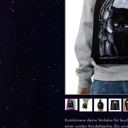
Kombiniere deine Vorliebe für leuch
einer coolen Kordeltasche. Ein unve