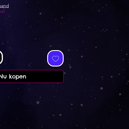
rsand
kel
Nu kopen