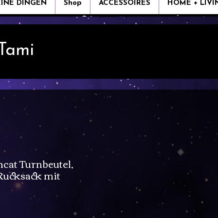
EINE DINGEN
Shop
ACCESSOIRES
HOME + LIVI
 Tami
cat Turnbeutel,
 Rucksack mit
s