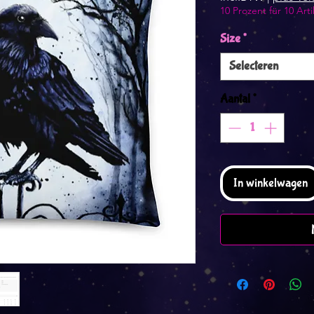
10 Prozent für 10 Arti
Size
*
Selecteren
Aantal
*
In winkelwagen