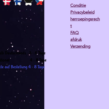
Conditie
Privacybeleid
herroepingsrech
t
FAQ
afdruk
Verzending
-
alb Deutschlands 3
6 Tage
-
ernational 4
8 Tage
-
te auf Bestellung 4
8 Tage