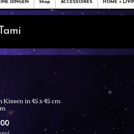
EINE DINGEN
Shop
ACCESSOIRES
HOME + LIVI
 Tami
 Kissen in 45 x 45 cm
cm
Verkoopprijs
,00
rsand