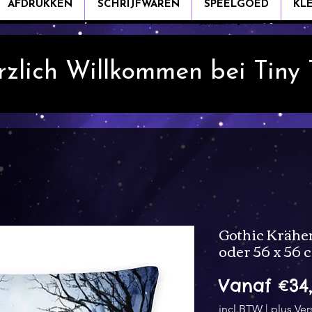
AFDRUKKEN
SCHRIJFWAREN
SPEELGOED
KL
rzlich Willkommen bei Tiny
Gothic Krähen
oder 56 x 56 
Vanaf
€34
incl.BTW
|
plus Ve